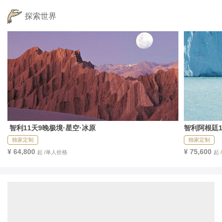
探索世界
 智利11天9晚极境·星空·冰原
智利阿根廷1
独家定制
独家定制
¥ 64,800
¥ 75,600
起 /单人价格
起