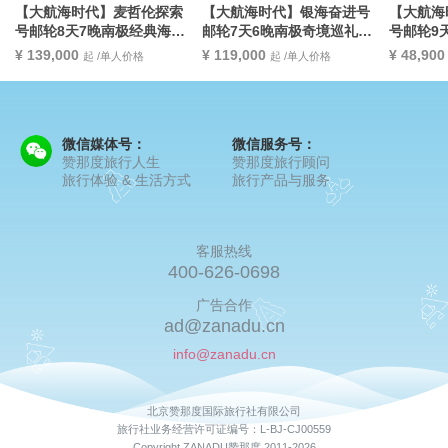
【大航海时代】麦哲伦探索
【大航海时代】银海奋进号
【大航海
号邮轮8天7晚南极经典海空
邮轮7天6晚南极奇境巡礼
号邮轮9
联航——飞越德雷克海峡探
——搭乘银海邮轮，开启一
智利峡湾
¥ 139,000
¥ 119,000
¥ 48,90
起 /单人价格
起 /单人价格
索南极
生一次极地冒险
话，南美
微信媒体号：
微信服务号：
赞那度旅行人生
赞那度旅行顾问
旅行体验 & 生活方式
旅行产品与服务
客服热线
400-626-0698
广告合作
ad@zanadu.cn
info@zanadu.cn
北京赞那度国际旅行社有限公司
旅行社业务经营许可证编号：L-BJ-CJ00559
Copyright ZANADU赞那度 2011-2026