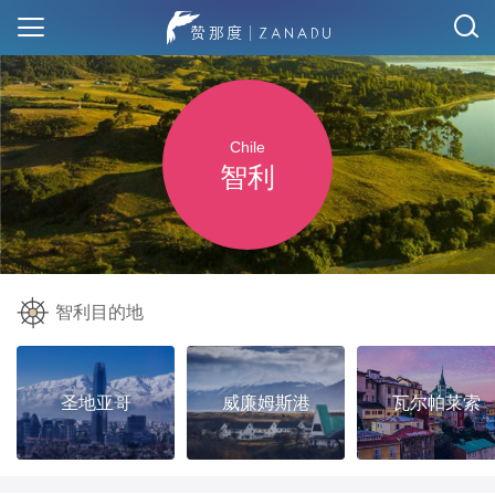
Chile
智利
智利目的地
圣地亚哥
威廉姆斯港
瓦尔帕莱索