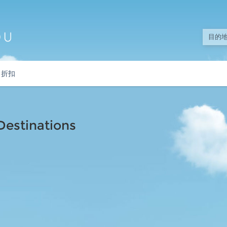
折扣
stinations