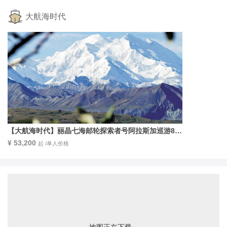
大航海时代
【大航海时代】丽晶七海邮轮探索者号阿拉斯加巡游8天
7晚
¥ 53,200
起 /单人价格
地图正在下载...