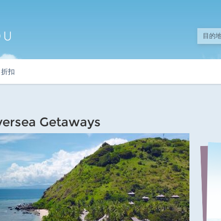
折扣
ersea Getaways