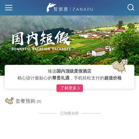
臻选
国内顶级度假酒店
精心设计最贴心的
尊贵礼遇
，手机轻松支付的
超值价格
了解更多
套餐预购
(0)
已加载全部