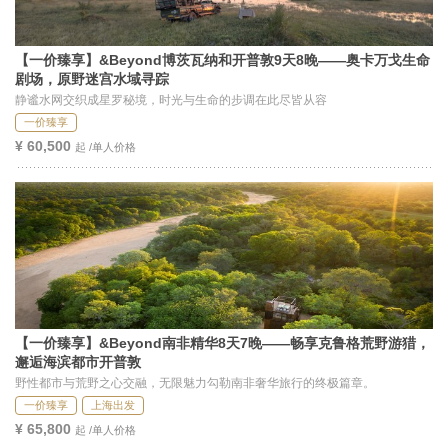
【一价臻享】&Beyond博茨瓦纳和开普敦9天8晚——奥卡万戈生命
剧场，原野迷宫水域寻踪
静谧水网交织成星罗秘境，时光与生命的步调在此尽皆从容
一价臻享
¥ 60,500
起 /单人价格
【一价臻享】&Beyond南非精华8天7晚——畅享克鲁格荒野游猎，
邂逅海滨都市开普敦
野性都市与荒野之心交融，无限魅力勾勒南非奢华旅行的终极篇章。
一价臻享
上海出发
¥ 65,800
起 /单人价格