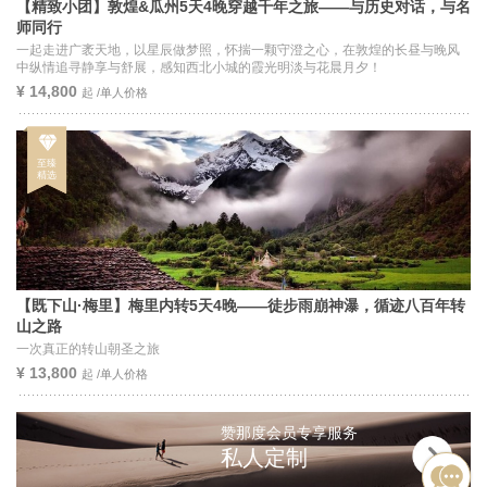
【精致小团】敦煌&瓜州5天4晚穿越千年之旅——与历史对话，与名
师同行
一起走进广袤天地，以星辰做梦照，怀揣一颗守澄之心，在敦煌的长昼与晚风
中纵情追寻静享与舒展，感知西北小城的霞光明淡与花晨月夕！
¥ 14,800
起 /单人价格
【既下山·梅里】梅里内转5天4晚——徒步雨崩神瀑，循迹八百年转
山之路
一次真正的转山朝圣之旅
¥ 13,800
起 /单人价格
赞那度会员专享服务
私人定制