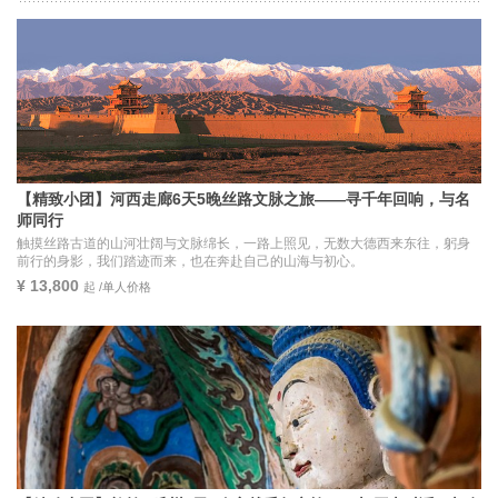
【精致小团】河西走廊6天5晚丝路文脉之旅——寻千年回响，与名
师同行
触摸丝路古道的山河壮阔与文脉绵长，一路上照见，无数大德西来东往，躬身
前行的身影，我们踏迹而来，也在奔赴自己的山海与初心。
¥ 13,800
起 /单人价格