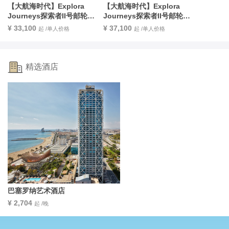
【大航海时代】Explora 
【大航海时代】Explora 
Journeys探索者II号邮轮8
Journeys探索者II号邮轮8
天7晚微风天堂沐浴地中海古
天7晚浪漫的托斯卡纳和普罗
¥ 33,100
¥ 37,100
起 /单人价格
起 /单人价格
韵之旅
旺斯之旅
精选酒店
巴塞罗纳艺术酒店
¥ 2,704
起 /晚