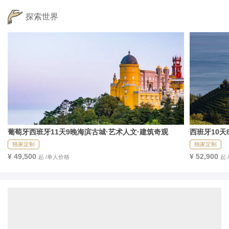
探索世界
葡萄牙西班牙11天9晚海滨古城·艺术人文·建筑奇观
西班牙10天
安
独家定制
独家定制
¥ 49,500
¥ 52,900
起 /单人价格
起