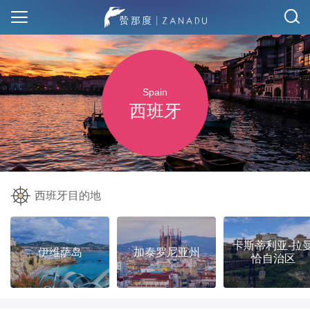
Spain
西班牙
西班牙目的地
卡斯蒂利亚-拉
伊维萨岛
加泰罗尼亚州
恰自治区